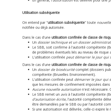
En général,
l'autorisation
est délivrée pour une
p
Utilisation subséquente
On entend par "
utilisation subséquente
" toute
nouvelle
notifiée ou déjà autorisée.
Dans le cas d'une
utilisation confinée de classe de risq
Un
dossier technique et un dossier administrat
Le SBB, soit confirme à l'autorité compétente (Br
de problèmes éventuels liés au niveau de risque a
L'utilisation confinée
peut démarrer le jour qui 
Dans le cas d'une
utilisation confinée de classe de risq
Un
dossier de biosécurité
complet (dossiers publi
compétente (Bruxelles Environnement).
L'utilisation confinée peut
démarrer le jour qui s
que les mesures de confinement imposées dans la
Aucune nouvelle autorisation
n'est nécessaire. C
Le SBB remet un
avis
à l'autorité compétente (
d'autorisation écrite
, l'autorité compétente déliv
être demandées par le SBB ou par l'autorité com
Si une autorisation est délivrée, celle-ci expire