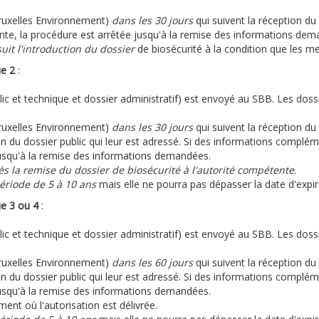
Bruxelles Environnement)
dans les 30 jours
qui suivent la réception d
te, la procédure est arrêtée jusqu'à la remise des informations dem
uit l'introduction du dossier
de biosécurité à la condition que les 
ue 2
:
ic et technique et dossier administratif) est envoyé au SBB. Les dossie
Bruxelles Environnement)
dans les 30 jours
qui suivent la réception du
ion du dossier public qui leur est adressé. Si des informations compl
jusqu'à la remise des informations demandées.
ès la remise du dossier de biosécurité à l'autorité compétente
.
ériode de 5 à 10 ans
mais elle ne pourra pas dépasser la date d'exp
ue 3 ou 4
:
ic et technique et dossier administratif) est envoyé au SBB. Les dossie
Bruxelles Environnement)
dans les 60 jours
qui suivent la réception du
ion du dossier public qui leur est adressé. Si des informations compl
jusqu'à la remise des informations demandées.
ent où l'autorisation est délivrée.