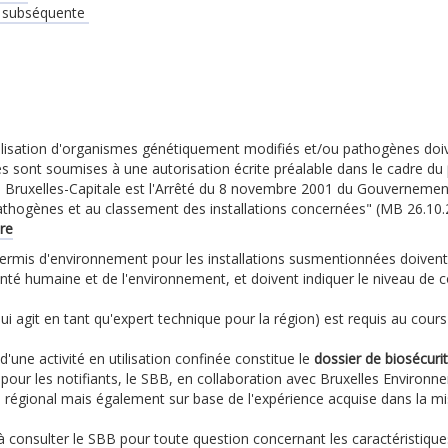
on subséquente
'utilisation d'organismes génétiquement modifiés et/ou pathogènes doiv
tés sont soumises à une autorisation écrite préalable dans le cadre du
 Bruxelles-Capitale est l'Arrêté du 8 novembre 2001 du Gouvernement de
hogènes et au classement des installations concernées" (MB 26.10.2
re
 permis d'environnement pour les installations susmentionnées doiven
nté humaine et de l'environnement, et doivent indiquer le niveau de 
ui agit en tant qu'expert technique pour la région) est requis au cours
'une activité en utilisation confinée constitue le
dossier de biosécuri
es pour les notifiants, le SBB, en collaboration avec Bruxelles Enviro
té régional mais également sur base de l'expérience acquise dans la 
 à
consulter le SBB
pour toute question concernant les caractéristiques