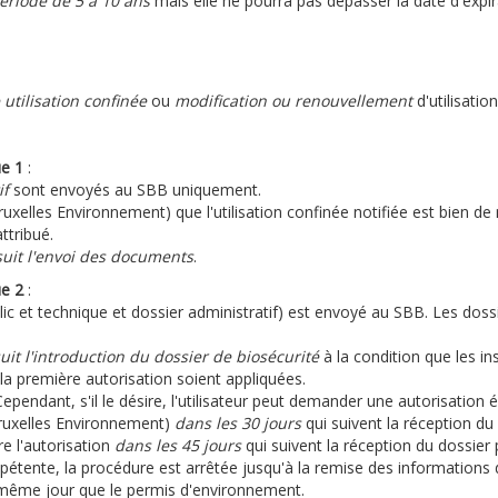
ériode de 5 à 10 ans
mais elle ne pourra pas dépasser la date d'exp
 utilisation confinée
ou
modification ou renouvellement
d'utilisati
ue 1
:
if
sont envoyés au SBB uniquement.
uxelles Environnement) que l'utilisation confinée notifiée est bien de
ttribué.
suit l'envoi des documents
.
ue 2
:
c et technique et dossier administratif) est envoyé au SBB. Les dossie
uit l'introduction du dossier de biosécurité
à la condition que les ins
 première autorisation soient appliquées.
ependant, s'il le désire, l'utilisateur peut demander une autorisation é
Bruxelles Environnement)
dans les 30 jours
qui suivent la réception du
re l'autorisation
dans les 45 jours
qui suivent la réception du dossier
pétente, la procédure est arrêtée jusqu'à la remise des information
 le même jour que le permis d'environnement.