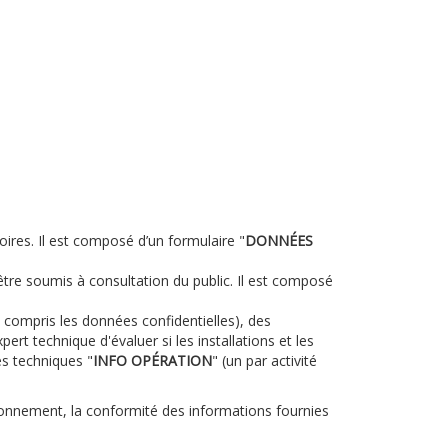
toires. Il est composé d’un formulaire "
DONNÉES
t être soumis à consultation du public. Il est composé
y compris les données confidentielles), des
rt technique d'évaluer si les installations et les
es techniques "
INFO OPÉRATION
" (un par activité
vironnement, la conformité des informations fournies