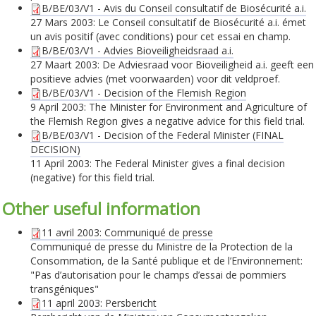
B/BE/03/V1 - Avis du Conseil consultatif de Biosécurité a.i.
27 Mars 2003: Le Conseil consultatif de Biosécurité a.i. émet
un avis positif (avec conditions) pour cet essai en champ.
B/BE/03/V1 - Advies Bioveiligheidsraad a.i.
27 Maart 2003: De Adviesraad voor Bioveiligheid a.i. geeft een
positieve advies (met voorwaarden) voor dit veldproef.
B/BE/03/V1 - Decision of the Flemish Region
9 April 2003: The Minister for Environment and Agriculture of
the Flemish Region gives a negative advice for this field trial.
B/BE/03/V1 - Decision of the Federal Minister (FINAL
DECISION)
11 April 2003: The Federal Minister gives a final decision
(negative) for this field trial.
Other useful information
11 avril 2003: Communiqué de presse
Communiqué de presse du Ministre de la Protection de la
Consommation, de la Santé publique et de l’Environnement:
"Pas d’autorisation pour le champs d’essai de pommiers
transgéniques"
11 april 2003: Persbericht