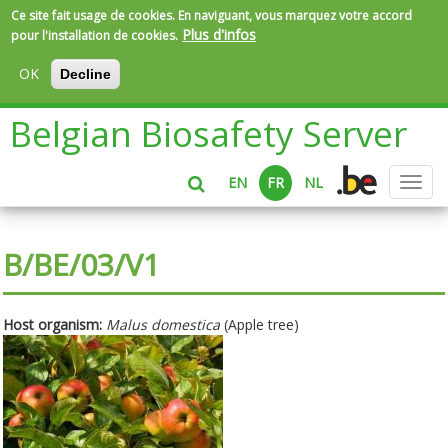
Ce site fait usage de cookies. En naviguant, vous marquez votre accord
Plus d'infos
pour l'installation de cookies.
OK
Decline
Aller
Belgian Biosafety Server
au
contenu
principal
EN
FR
NL
Toggl
navig
B/BE/03/V1
Host organism:
Malus domestica
(Apple tree)